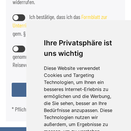
widerrufen.
Ich bestätige, dass ich das
Formblatt zur
Unterrichtung des Reisenden bei einer Pauschalreise
gem. § 651a BGB zur Kennnis genommen habe.
Ihre Privatsphäre ist
Die
Reisebedingungen
habe ich zur Kennntnis
uns wichtig
genommen und akzeptiere diese als Bestandteil des
Reisevertrags.
Diese Website verwendet
Cookies und Targeting
Technologien, um Ihnen ein
besseres Internet-Erlebnis zu
ermöglichen und die Werbung,
die Sie sehen, besser an Ihre
* Pflichtfeld
Bedürfnisse anzupassen. Diese
Technologien nutzen wir
außerdem, um Ergebnisse zu