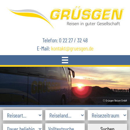
Telefon: 0 22 27 / 32 48
E-Mail:
kontakt
gruesgen.de
START
REISEN
© Grüsgen Reisen GmbH
AKTUELLES
SKIREISEN