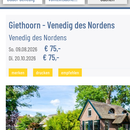
GRUPPEN/VEREINE
SCHÜLERGRUPPEN
Giethoorn - Venedig des Nordens
Venedig des Nordens
SERVICE
€ 75,-
So. 09.08.2026
Komfort an Bord
€ 75,-
Di. 20.10.2026
Anfahrt
Kataloganforderung
merken
drucken
empfehlen
KONTAKT
Team