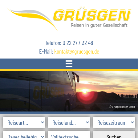
Telefon: 0 22 27 / 32 48
E-Mail:
kontakt
gruesgen.de
START
REISEN
© Grüsgen Reisen GmbH
AKTUELLES
SKIREISEN