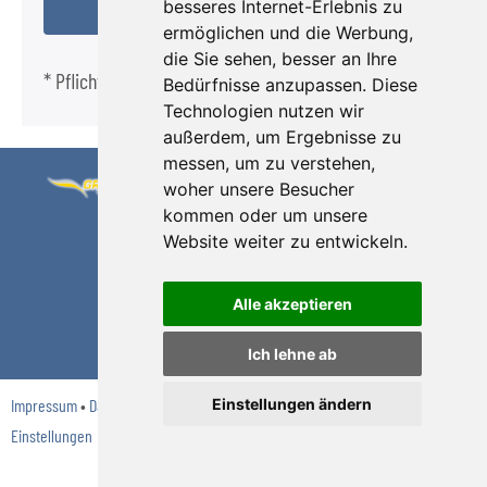
besseres Internet-Erlebnis zu
ermöglichen und die Werbung,
die Sie sehen, besser an Ihre
* Pflichtfeld
Bedürfnisse anzupassen. Diese
Technologien nutzen wir
außerdem, um Ergebnisse zu
messen, um zu verstehen,
Grüsgen Reisen
Telefon 0 22 27 /
woher unsere Besucher
kommen oder um unsere
GmbH
32 48
Website weiter zu entwickeln.
Willmuthstr. 21-
E-Mail:
23
kontakt
gruesgen.de
Alle akzeptieren
53332 Bornheim
Internet:
www.gruesgen.de
Ich lehne ab
Einstellungen ändern
Impressum
•
Datenschutz
•
Reisebedingungen
•
Formblatt
•
Cookie-
Einstellungen
© 2026 www.gruesgen.de created by
vistabus.de