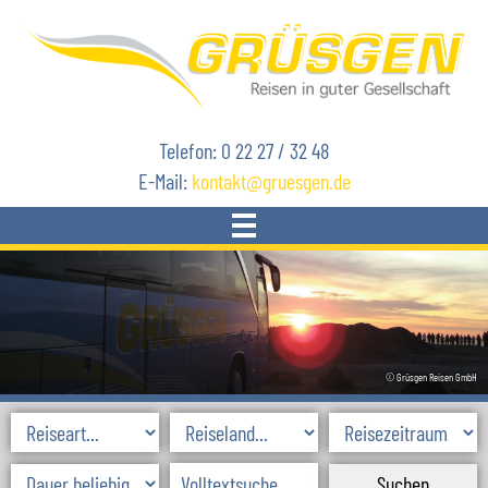
Telefon: 0 22 27 / 32 48
E-Mail:
kontakt
gruesgen.de
START
REISEN
© Grüsgen Reisen GmbH
AKTUELLES
SKIREISEN