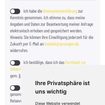
Ich habe die
Datenschutzerklärung
zur
Kenntnis genommen. Ich stimme zu, dass meine
Angaben und Daten zur Beantwortung meiner Anfrage
elektronisch erhoben und gespeichert werden.
Hinweis: Sie können Ihre Einwilligung jederzeit für die
Zukunft per E-Mail an
kontakt
gruesgen.de
widerrufen.
Ich bestätige, dass ich das
Formblatt zur
Unterrichtung des Reisenden bei einer Pauschalreise
gem. § 651a BGB zur Kennnis genommen habe.
Ihre Privatsphäre ist
Die
Reisebedingungen
habe ich zur Kennntnis
uns wichtig
genommen und akzeptiere diese als Bestandteil des
Reisevertrags.
Diese Website verwendet