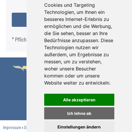
Cookies und Targeting
Technologien, um Ihnen ein
besseres Internet-Erlebnis zu
ermöglichen und die Werbung,
die Sie sehen, besser an Ihre
* Pflichtfeld
Bedürfnisse anzupassen. Diese
Technologien nutzen wir
außerdem, um Ergebnisse zu
messen, um zu verstehen,
Grüsgen Reisen
Telefon 0 22 27 /
woher unsere Besucher
kommen oder um unsere
GmbH
32 48
Website weiter zu entwickeln.
Willmuthstr. 21-
E-Mail:
23
kontakt
gruesgen.de
Alle akzeptieren
53332 Bornheim
Internet:
www.gruesgen.de
Ich lehne ab
Einstellungen ändern
Impressum
•
Datenschutz
•
Reisebedingungen
•
Formblatt
•
Cookie-