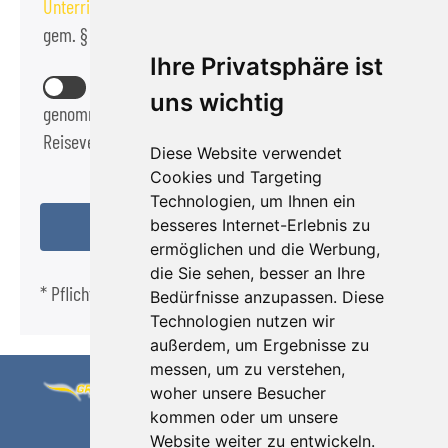
Unterrichtung des Reisenden bei einer Pauschalreise
gem. § 651a BGB zur Kennnis genommen habe.
Ihre Privatsphäre ist
Die
Reisebedingungen
habe ich zur Kennntnis
uns wichtig
genommen und akzeptiere diese als Bestandteil des
Reisevertrags.
Diese Website verwendet
Cookies und Targeting
Technologien, um Ihnen ein
besseres Internet-Erlebnis zu
ermöglichen und die Werbung,
die Sie sehen, besser an Ihre
* Pflichtfeld
Bedürfnisse anzupassen. Diese
Technologien nutzen wir
außerdem, um Ergebnisse zu
messen, um zu verstehen,
Grüsgen Reisen
Telefon 0 22 27 /
woher unsere Besucher
kommen oder um unsere
GmbH
32 48
Website weiter zu entwickeln.