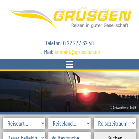
Telefon: 0 22 27 / 32 48
E-Mail:
kontakt
gruesgen.de
START
REISEN
© Grüsgen Reisen GmbH
AKTUELLES
SKIREISEN