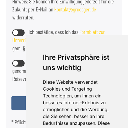
Hinweis: Sie können Ihre Einwilligung jederzeit für die
Zukunft per E-Mail an
kontakt
gruesgen.de
widerrufen.
Ich bestätige, dass ich das
Formblatt zur
Unterrichtung des Reisenden bei einer Pauschalreise
gem. § 651a BGB zur Kennnis genommen habe.
Ihre Privatsphäre ist
Die
Reisebedingungen
habe ich zur Kennntnis
uns wichtig
genommen und akzeptiere diese als Bestandteil des
Reisevertrags.
Diese Website verwendet
Cookies und Targeting
Technologien, um Ihnen ein
besseres Internet-Erlebnis zu
ermöglichen und die Werbung,
die Sie sehen, besser an Ihre
* Pflichtfeld
Bedürfnisse anzupassen. Diese