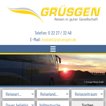
Telefon: 0 22 27 / 32 48
E-Mail:
kontakt
gruesgen.de
START
REISEN
© Grüsgen Reisen GmbH
AKTUELLES
SKIREISEN