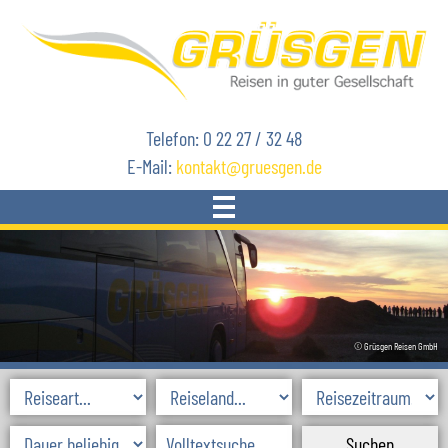
Telefon: 0 22 27 / 32 48
E-Mail:
kontakt
gruesgen.de
START
REISEN
© Grüsgen Reisen GmbH
AKTUELLES
SKIREISEN