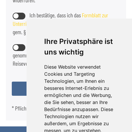
widerrufen.
Ich bestätige, dass ich das
Formblatt zur
Unterrichtung des Reisenden bei einer Pauschalreise
gem. § 651a BGB zur Kennnis genommen habe.
Ihre Privatsphäre ist
Die
Reisebedingungen
habe ich zur Kennntnis
uns wichtig
genommen und akzeptiere diese als Bestandteil des
Reisevertrags.
Diese Website verwendet
Cookies und Targeting
Technologien, um Ihnen ein
besseres Internet-Erlebnis zu
ermöglichen und die Werbung,
die Sie sehen, besser an Ihre
* Pflichtfeld
Bedürfnisse anzupassen. Diese
Technologien nutzen wir
außerdem, um Ergebnisse zu
messen, um zu verstehen,