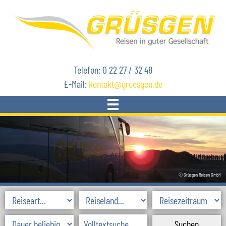
Telefon: 0 22 27 / 32 48
E-Mail:
kontakt
gruesgen.de
START
REISEN
© Grüsgen Reisen GmbH
AKTUELLES
SKIREISEN