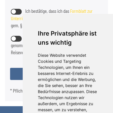
Ich bestätige, dass ich das
Formblatt zur
Unterrichtung des Reisenden bei einer Pauschalreise
gem. § 651a BGB zur Kennnis genommen habe.
Ihre Privatsphäre ist
Die
Reisebedingungen
habe ich zur Kennntnis
uns wichtig
genommen und akzeptiere diese als Bestandteil des
Reisevertrags.
Diese Website verwendet
Cookies und Targeting
Technologien, um Ihnen ein
besseres Internet-Erlebnis zu
ermöglichen und die Werbung,
die Sie sehen, besser an Ihre
* Pflichtfeld
Bedürfnisse anzupassen. Diese
Technologien nutzen wir
außerdem, um Ergebnisse zu
messen, um zu verstehen,