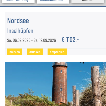
GRUPPEN/VEREINE
SCHÜLERGRUPPEN
Nordsee
Inselhüpfen
SERVICE
€ 1102,-
So. 06.09.2026 - Sa. 12.09.2026
Komfort an Bord
Anfahrt
merken
drucken
empfehlen
Kataloganforderung
KONTAKT
Team