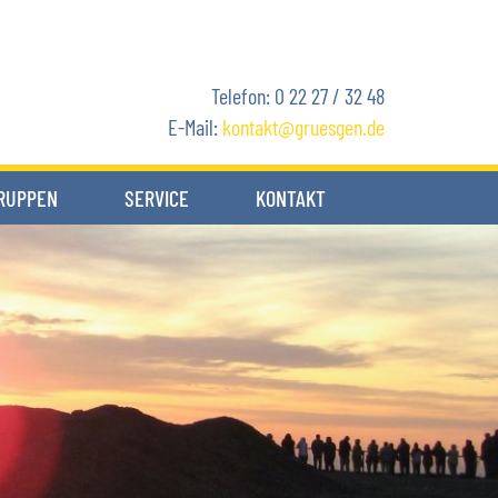
Telefon: 0 22 27 / 32 48
E-Mail:
kontakt
gruesgen.de
RUPPEN
SERVICE
KONTAKT
Komfort an Bord
Team
Anfahrt
Kataloganforderung