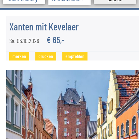
GRUPPEN/VEREINE
SCHÜLERGRUPPEN
Xanten mit Kevelaer
€ 65,-
SERVICE
Sa. 03.10.2026
Komfort an Bord
merken
drucken
empfehlen
Anfahrt
Kataloganforderung
KONTAKT
Team