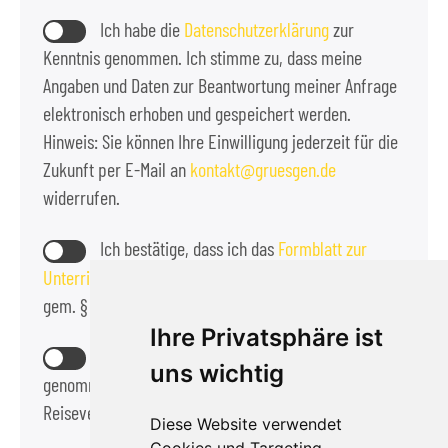
Ich habe die
Datenschutzerklärung
zur
Kenntnis genommen. Ich stimme zu, dass meine
Angaben und Daten zur Beantwortung meiner Anfrage
elektronisch erhoben und gespeichert werden.
Hinweis: Sie können Ihre Einwilligung jederzeit für die
Zukunft per E-Mail an
kontakt
gruesgen.de
widerrufen.
Ich bestätige, dass ich das
Formblatt zur
Unterrichtung des Reisenden bei einer Pauschalreise
gem. § 651a BGB zur Kennnis genommen habe.
Ihre Privatsphäre ist
Die
Reisebedingungen
habe ich zur Kennntnis
uns wichtig
genommen und akzeptiere diese als Bestandteil des
Reisevertrags.
Diese Website verwendet