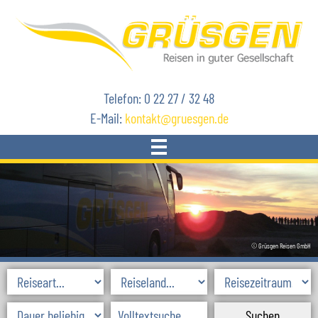
Telefon: 0 22 27 / 32 48
E-Mail:
kontakt
gruesgen.de
START
REISEN
© Grüsgen Reisen GmbH
AKTUELLES
SKIREISEN