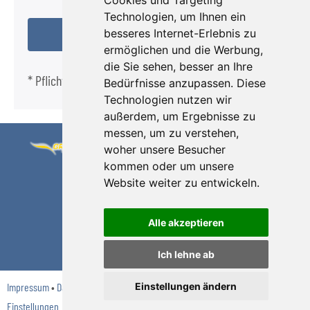
Cookies und Targeting
Technologien, um Ihnen ein
besseres Internet-Erlebnis zu
ermöglichen und die Werbung,
die Sie sehen, besser an Ihre
* Pflichtfeld
Bedürfnisse anzupassen. Diese
Technologien nutzen wir
außerdem, um Ergebnisse zu
messen, um zu verstehen,
Grüsgen Reisen
Telefon 0 22 27 /
woher unsere Besucher
kommen oder um unsere
GmbH
32 48
Website weiter zu entwickeln.
Willmuthstr. 21-
E-Mail:
23
kontakt
gruesgen.de
Alle akzeptieren
53332 Bornheim
Internet:
www.gruesgen.de
Ich lehne ab
Einstellungen ändern
Impressum
•
Datenschutz
•
Reisebedingungen
•
Formblatt
•
Cookie-
Einstellungen