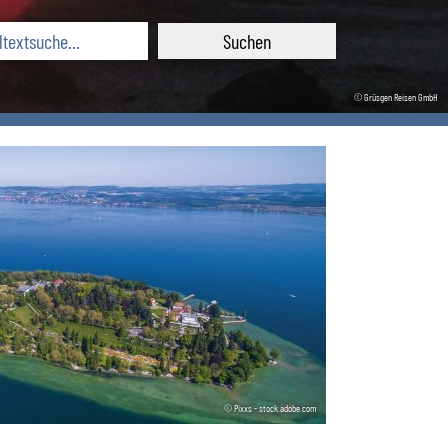
© Grüsgen Reisen GmbH
© Pixxs - stock.adobe.com