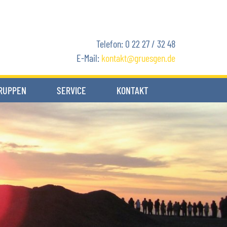
Telefon: 0 22 27 / 32 48
E-Mail:
kontakt
gruesgen.de
RUPPEN
SERVICE
KONTAKT
Komfort an Bord
Team
Anfahrt
Kataloganforderung