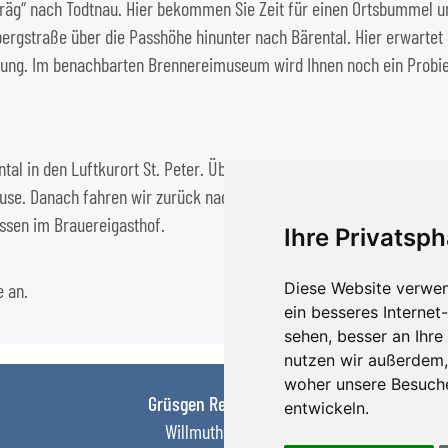
räg“ nach Todtnau. Hier bekommen Sie Zeit für einen Ortsbummel un
bergstraße über die Passhöhe hinunter nach Bärental. Hier erwartet 
tung. Im benachbarten Brennereimuseum wird Ihnen noch ein Probie
ntal in den Luftkurort St. Peter. Über die Panoramastraße geht es we
pause. Danach fahren wir zurück nach Rothaus und genießen am Nach
ssen im Brauereigasthof.
Ihre Privatsph
e an.
Diese Website verwen
ein besseres Internet
sehen, besser an Ihr
nutzen wir außerdem,
woher unsere Besuch
Grüsgen Reisen GmbH
entwickeln.
Willmuthstr. 21-23