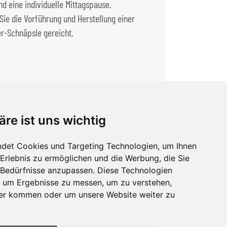
d eine individuelle Mittagspause.
Sie die Vorführung und Herstellung einer
r-Schnäpsle gereicht.
iter nach St. Märgen und den Titisee. Hier
mittag noch eine Führung in der Badischen
äre ist uns wichtig
det Cookies und Targeting Technologien, um Ihnen
-Erlebnis zu ermöglichen und die Werbung, die Sie
e Bedürfnisse anzupassen. Diese Technologien
 um Ergebnisse zu messen, um zu verstehen,
er kommen oder um unsere Website weiter zu
Telefon 0 22 27 / 32 48
E-Mail:
kontakt
gruesgen.de