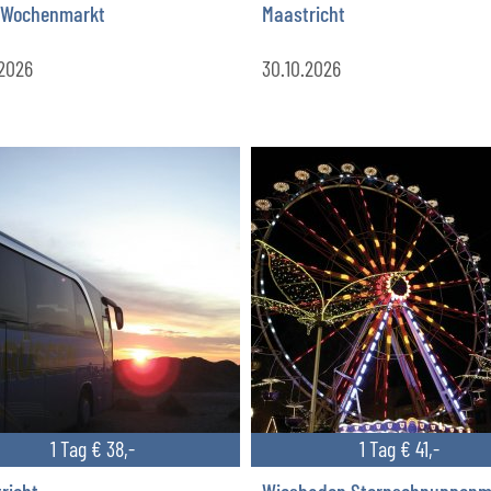
 Wochenmarkt
Maastricht
.2026
30.10.2026
1 Tag € 38,-
1 Tag € 41,-
richt
Wiesbaden Sternschnuppenm