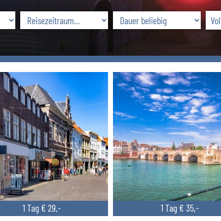
1 Tag € 29,-
1 Tag € 35,-